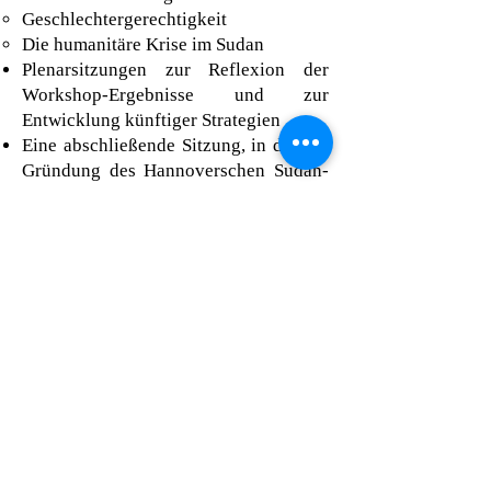
Geschlechtergerechtigkeit
Die humanitäre Krise im Sudan
Plenarsitzungen zur Reflexion der
Workshop-Ergebnisse und zur
Entwicklung künftiger Strategien
Eine abschließende Sitzung, in der die
Gründung des Hannoverschen Sudan-
Forums erörtert wird, das als
langfristige Plattform für die
Koordinierung und Zusammenarbeit
zwischen sudanesischen Diaspora-
Gemeinschaften und deutschen
Nichtregierungsorganisationen mit den
Schwerpunkten Demokratie,
Friedenskonsolidierung,
Nachhaltigkeit und Entwicklung
geplant ist.
Die Konferenz wird sowohl auf