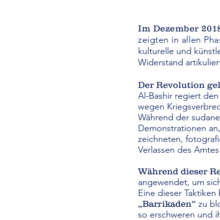
Im Dezember 201
zeigten in allen Ph
kulturelle und künst
Widerstand artikulie
Der Revolution ge
Al-Bashir regiert den
wegen Kriegsverbrec
Während der sudanes
Demonstrationen an, 
zeichneten, fotograf
Verlassen des Amtes 
Während dieser Re
angewendet, um sich 
Eine dieser Taktiken
zu bl
„Barrikaden“
so erschweren und i