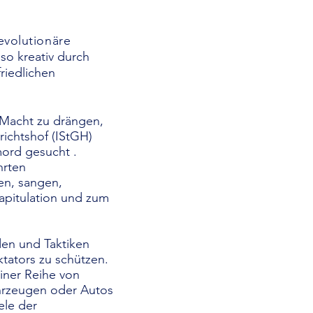
evolutionäre
so kreativ durch
riedlichen
r Macht zu drängen,
richtshof (IStGH)
ord gesucht .
hrten
en, sangen,
Kapitulation und zum
en und Taktiken
ktators zu schützen.
einer Reihe von
ahrzeugen oder Autos
ele der