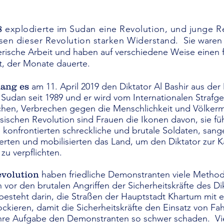
explodierte im Sudan eine Revolution, und junge R
8
asen dieser Revolution starken Widerstand.
Sie waren 
lerische Arbeit und haben auf verschiedene Weise einen f
rt, der Monate dauerte.
am 11. April 2019 den Diktator Al Bashir aus de
lang es
 Sudan seit 1989 und er wird vom Internationalen Strafge
hen, Verbrechen gegen die Menschlichkeit und Völkerm
ischen Revolution sind Frauen die Ikonen davon, sie fü
konfrontierten schreckliche und brutale Soldaten, sang
ierten und mobilisierten das Land, um den Diktator zur 
zu verpflichten.
haben friedliche Demonstranten viele Method
volution
vor den brutalen Angriffen der Sicherheitskräfte des Di
 besteht darin, die Straßen der Hauptstadt Khartum mit 
ockieren, damit die Sicherheitskräfte den Einsatz von F
hre Aufgabe den Demonstranten so schwer schaden.
Vi