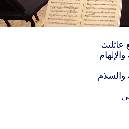
 عائلتك
الإلهام
 والسلام
ني