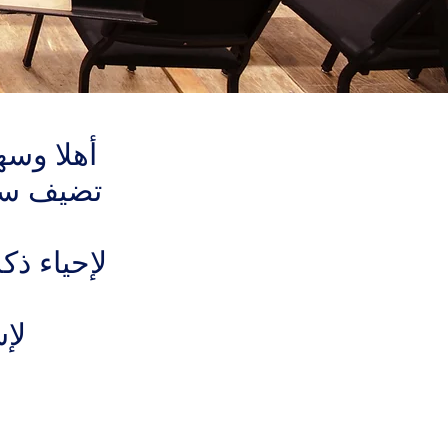
أهلا وسه
تضيف سيم
لإحياء ذك
لإس