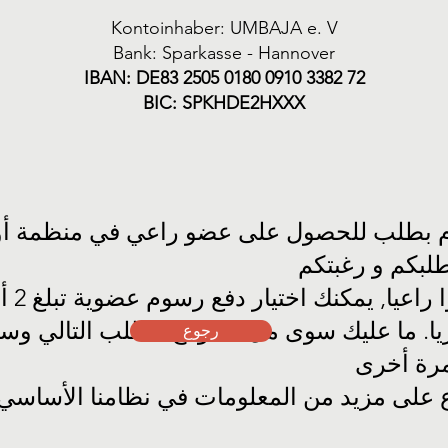
Kontoinhaber: UMBAJA e. V
Bank: Sparkasse - Hannover
IBAN: DE83 2505 0180 0910 3382 72
BIC: SPKHDE2HXXX
م بطلب للحصول على عضو راعي في منظمة أوم
لبكم و رغبتكم
ا
راعيا,
ريا. ما عليك سوى ملء نموذج الطلب التالي وسن
رجوع
مرة أخرى
ع على مزيد من المعلومات في نظامنا الأساسي