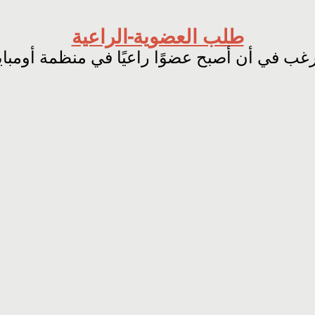
طلب العضوية-الراعية
غب في أن أصبح عضوًا راعيًا في منظمة أومباي