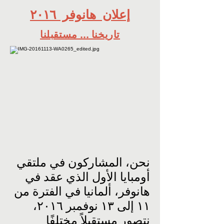
إعلان هانوفر ٢٠١٦
تاريخنا ... مستقبلنا
نحن، المشاركون في ملتقي
أومبايا الأول الذي عقد في
هانوفر، ألمانيا في الفترة من
١١ إلى ١٣ نوفمبر ٢٠١٦،
نتصور مستقبلاً مختلفًا